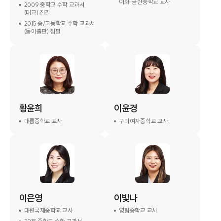
이화·금란중학교 교사
2009 중학교 수학 교과서
(대교) 집필
2015 중/고등학교 수학 교과서
(동아출판) 집필
황윤희
이윤경
대룡중학교 교사
구미여자중학교 교사
이은영
이빛나
대원국제중학교 교사
영림중학교 교사