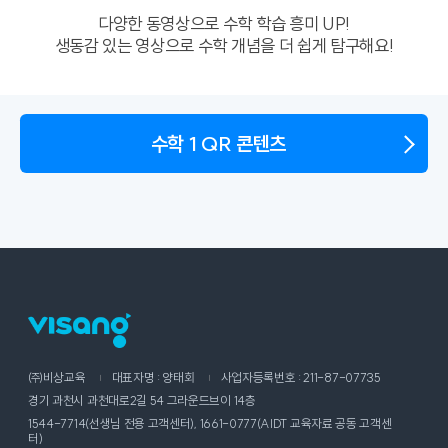
다양한 동영상으로 수학 학습 흥미 UP!
생동감 있는 영상으로 수학 개념을 더 쉽게 탐구해요!
수학 1 QR 콘텐츠
㈜비상교육
대표자명 : 양태회
사업자등록번호 : 211-87-07735
경기 과천시 과천대로2길 54 그라운드브이 14층
1544-7714(선생님 전용 고객센터), 1661-0777(AIDT 교육자료 공동 고객센
터)