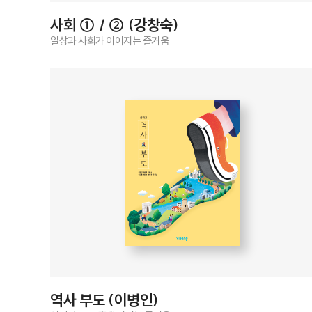
사회 ① / ② (강창숙)
일상과 사회가 이어지는 즐거움
역사 부도 (이병인)