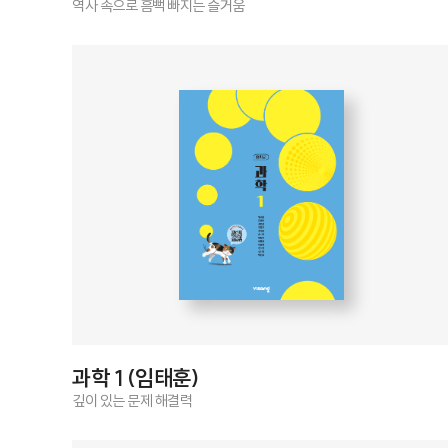
역사 속으로 흠뻑 빠지는 즐거움
과학 1 (임태훈)
깊이 있는 문제 해결력