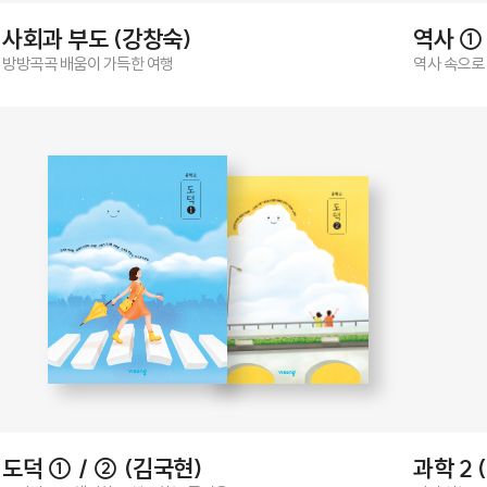
사회과 부도 (강창숙)
역사 ① 
방방곡곡 배움이 가득한 여행
역사 속으로
도덕 ① / ② (김국현)
과학 2 