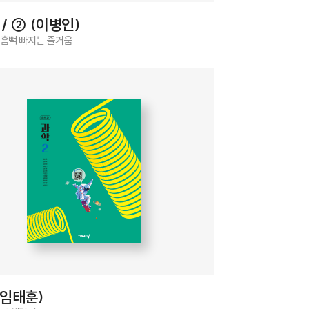
/ ② (이병인)
 흠뻑 빠지는 즐거움
(임태훈)