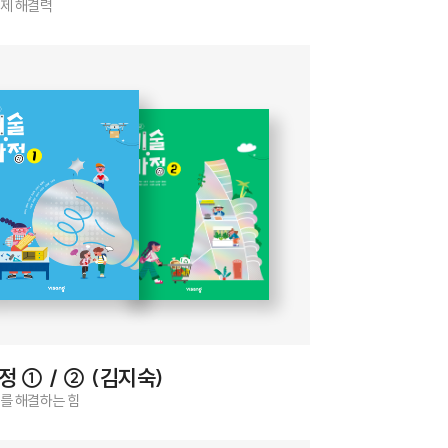
문제 해결력
정 ① / ② (김지숙)
제를 해결하는 힘