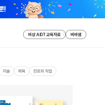
비상 AIDT 교육자료
비바샘
미술
체육
진로와 직업