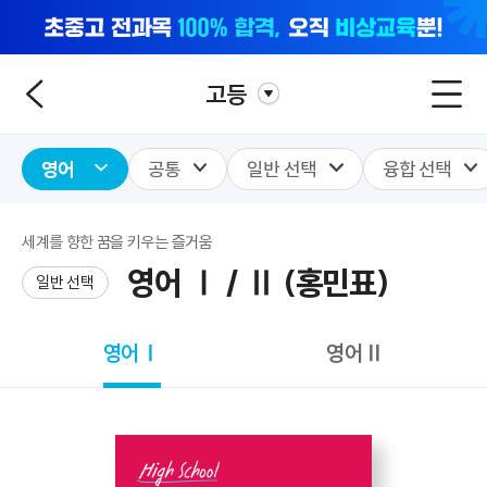
고등
영어
공통
일반 선택
융합 선택
세계를 향한 꿈을 키우는 즐거움
영어 Ⅰ / Ⅱ (홍민표)
일반 선택
영어Ⅰ
영어Ⅱ