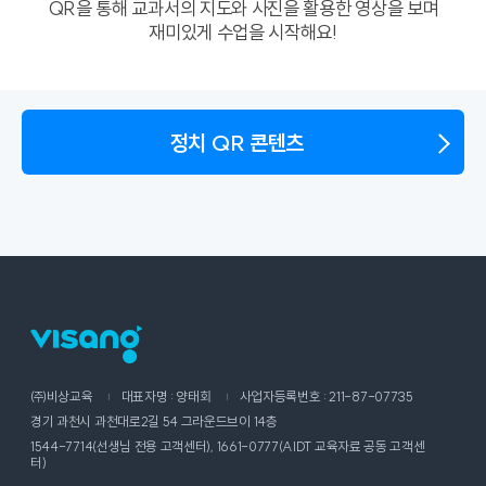
QR을 통해 교과서의 지도와 사진을 활용한 영상을 보며
재미있게 수업을 시작해요!
정치 QR 콘텐츠
㈜비상교육
대표자명 : 양태회
사업자등록번호 : 211-87-07735
경기 과천시 과천대로2길 54 그라운드브이 14층
1544-7714(선생님 전용 고객센터), 1661-0777(AIDT 교육자료 공동 고객센
터)