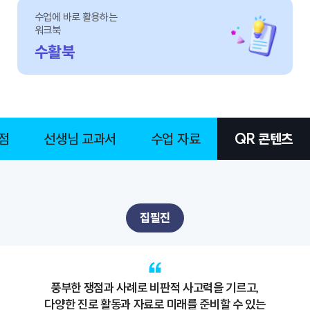
수업에 바로 활용하는
워크북
수활북
점
선생님 교과서
수업 자료
QR 콘텐츠
집필진
풍부한 쟁점과 사례로 비판적 사고력을 기르고,
다양한 진로 활동과 자료로 미래를 준비할 수 있는