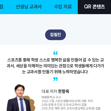
점
선생님 교과서
수업 자료
QR 콘텐츠
집필진
스포츠를 통해 학생 스스로 행복한 삶을 만들어 갈 수 있는 교
과서, 세상을 이해하는 의미있는 관점으로 학생들에게 다가가
는 교과서를 만들기 위해 노력하였습니다.
대표 저자
천항욱
배명중학교 교사
2022 고등 스포츠생활(비상교육) 대표 저자
2015 운동과 건강 교과서(교학사) 집필
2015 건강 체력 관리 교과서(경상북도교육청) 집필