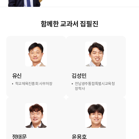
함께한 교과서 집필진
유신
김성민
학교체육진흥회 사무처장
전남광주통합특별시교육청
장학사
정태문
윤용호