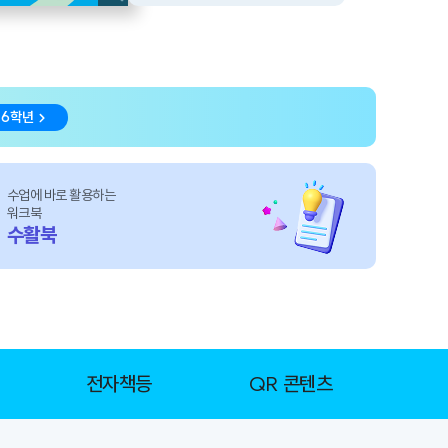
6학년
수업에 바로 활용하는
워크북
수활북
전자책등
QR 콘텐츠